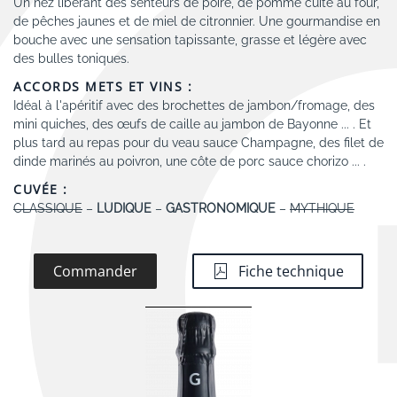
Un nez libérant des senteurs de poire, de pomme cuite au four,
de pêches jaunes et de miel de citronnier. Une gourmandise en
bouche avec une sensation tapissante, grasse et légère avec
des bulles toniques.
ACCORDS METS ET VINS :
Idéal à l'apéritif avec des brochettes de jambon/fromage, des
mini quiches, des œufs de caille au jambon de Bayonne ... . Et
plus tard au repas pour du veau sauce Champagne, des filet de
dinde marinés au poivron, une côte de porc sauce chorizo ... .
CUVÉE :
CLASSIQUE
–
LUDIQUE
–
GASTRONOMIQUE
–
MYTHIQUE
Commander
Fiche technique